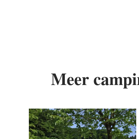
Meer campi
De