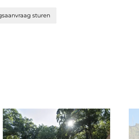
gsaanvraag sturen
ek
Details & Boek