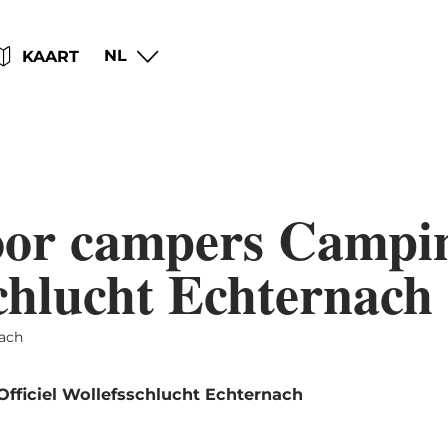
Go
Go
Go
Go
NL
KAART
to
to
to
to
content
search
navi
footer
voor campers Campi
schlucht Echternach
nach
fficiel Wollefsschlucht Echternach