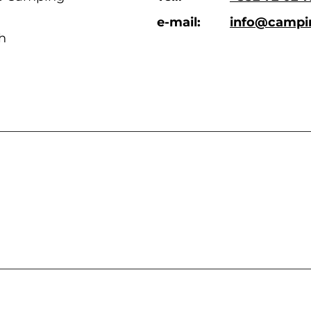
e-mail:
info@campin
ch