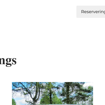
Reserverin
ngs
tails & Boek
Details & Bo