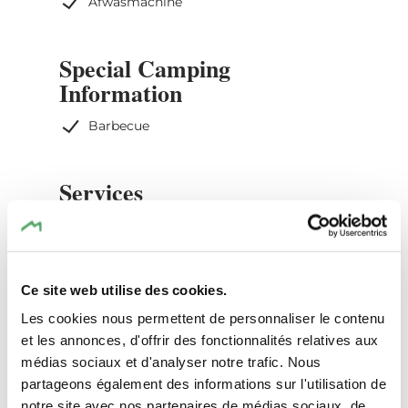
Afwasmachine
Er zijn drie tweepersoonskamers en één
Special Camping
familiekamer voor vier personen, met een
Information
tweepersoonsbed en een stapelbed. De
„Man’s Cave” beschikt daarnaast over een
Barbecue
kleine kitchenette voor eenvoudige
maaltijden, terwijl de grote keuken in het
aangrenzende huis beschikbaar is voor
Services
uitgebreider koken (bij boeking per kamer).
Parking : gratis
De filosofie van Tailors Trail is het idee om
WiFi
elkaar te leren kennen, "imagine all the
Verwarming inbegrepen
people" (John Lennon).
Ce site web utilise des cookies.
Elektriciteit inbegrepen
Les cookies nous permettent de personnaliser le contenu
et les annonces, d'offrir des fonctionnalités relatives aux
Schoonmaak huurobject incl.
médias sociaux et d'analyser notre trafic. Nous
partageons également des informations sur l'utilisation de
notre site avec nos partenaires de médias sociaux, de