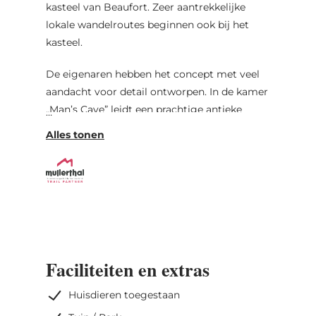
kasteel van Beaufort. Zeer aantrekkelijke
lokale wandelroutes beginnen ook bij het
kasteel.
De eigenaren hebben het concept met veel
aandacht voor detail ontworpen. In de kamer
„Man’s Cave” leidt een prachtige antieke
wenteltrap naar het slaapgedeelte. De
badkamer is in grotstijl ingericht met een
zitdouche in het bad – speels en uniek.
Gasten delen daarnaast een grote
woonkamer, een keuken, een kantoor en de
tuin. Ook is er een sauna aanwezig.
Voor privacy zijn er vier
Faciliteiten en extras
tweepersoonskamers, allemaal gezellig,
modern en elk in een eigen thema ingericht.
Huisdieren toegestaan
De kamer „Stairway to Heaven” heeft schuine