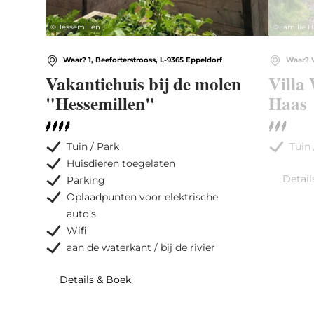
©
Hessemillen
©
Familie H
Waar? 1, Beeforterstrooss, L-9365 Eppeldorf
Waar? V
Vakantiehuis bij de molen
Villa 
"Hessemillen"
Haas
Tuin / Park
Tuin 
Huisdieren toegelaten
Detail
Parking
Oplaadpunten voor elektrische
auto’s
Wifi
aan de waterkant / bij de rivier
Details & Boek