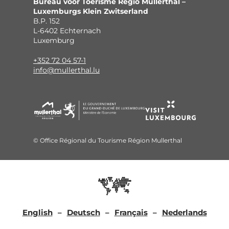
Bureau voor Toerisme Regio Mullerthal –
Luxemburgs Klein Zwitserland
B.P. 152
L-6402 Echternach
Luxemburg
+352 72 04 57-1
info@mullerthal.lu
© Office Régional du Tourisme Région Mullerthal
English
Deutsch
Français
Nederlands