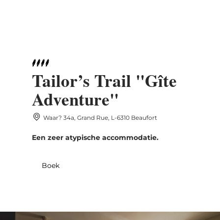
MENU
Go
Go
Go
Go
to
to
to
to
content
search
navi
footer
Tailor’s Trail "Gîte
Adventure"
Waar? 34a, Grand Rue, L-6310 Beaufort
Een zeer atypische accommodatie.
Boek