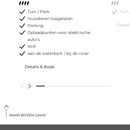
Tuin / Park
Tuin 
Huisdieren toegelaten
Detail
Parking
Oplaadpunten voor elektrische
auto’s
Wifi
aan de waterkant / bij de rivier
Details & Boek
NAAR BOVEN GAAN