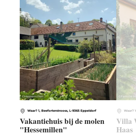
©
Hessemillen
©
Familie H
Waar? 1, Beeforterstrooss, L-9365 Eppeldorf
Waar? V
Vakantiehuis bij de molen
Villa 
"Hessemillen"
Haas