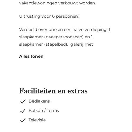
vakantiewoningen verbouwt worden.
Uitrusting voor 6 persoonen:
Verdeeld over drie en een halve verdieping: 1
slaapkamer (tweepersoonsbed) en 1
slaapkamer (stapelbed), galerij met
tweepersoonsbed, badkamer, woonkamer,
keuken met eethoek, gratis WiFi en
verwarming.
Inbegrepen: Beddengoed I theedoeken I bad-
en handdoeken
Faciliteiten en extras
Huisdieren zijn niet toegestaan I Niet-rokers
Bedlakens
Balkon / Terras
Televisie