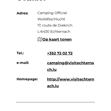
Camping Officiel
Adres:
Wollefsschlucht
17, route de Diekirch
L-6430 Echternach
Op kaart tonen
Tel.:
+352 72 02 72
e-mail:
camping@visitechterna
ch.lu
Homepage:
http://www.visitechtern
ach.lu