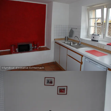
31
1
2
3
4
5
6
Nemen
©
Syndicat d'Initiative Echternach