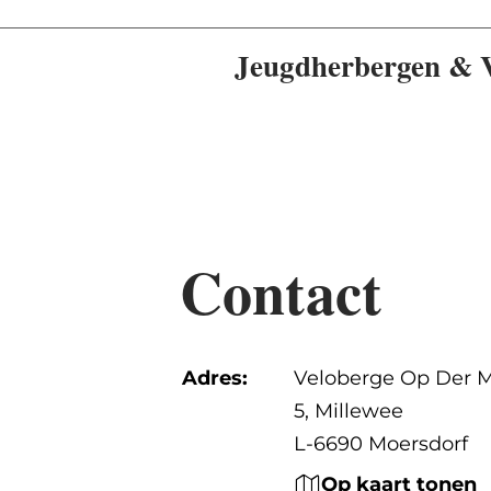
Jeugdherbergen & V
Contact
Adres:
Veloberge Op Der M
5, Millewee
L-6690 Moersdorf
Op kaart tonen