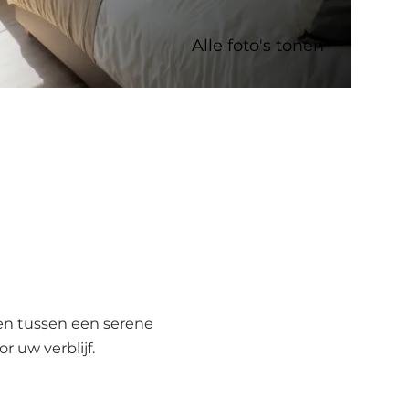
Alle foto's tonen
en tussen een serene
r uw verblijf.