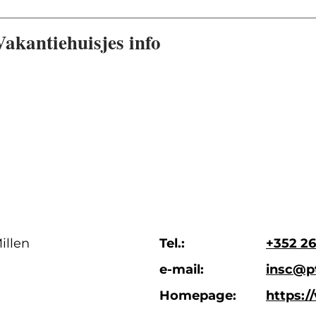
akantiehuisjes info
illen
Tel.:
+352 26
e-mail:
insc@pt
Homepage:
https:/