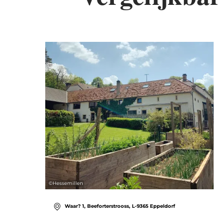
De
©
Hessemillen
Waar? 1, Beeforterstrooss, L-9365 Eppeldorf