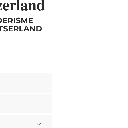
zerland
OERISME
ITSERLAND