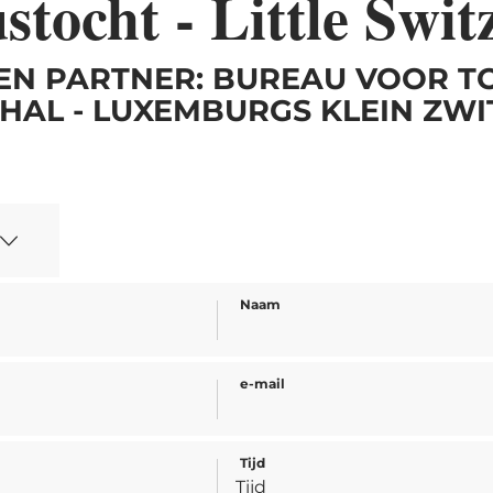
stocht - Little Swit
EN PARTNER: BUREAU VOOR T
HAL - LUXEMBURGS KLEIN ZW
Naam
e-mail
Tijd