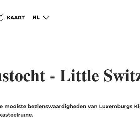
Go
Go
Go
Go
NL
KAART
to
to
to
to
content
search
navi
footer
stocht - Little Swit
de mooiste bezienswaardigheden van Luxemburgs Kl
kasteelruïne.