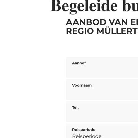
Begeleide bu
AANBOD VAN E
REGIO MÜLLERT
Aanhef
Voornaam
Tel.
Reisperiode