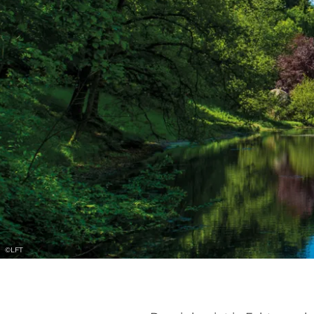
©
LFT