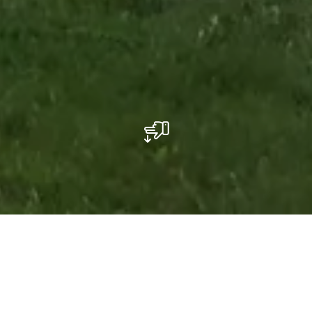
Barbecue place Berdorf Centre
Maartbësch