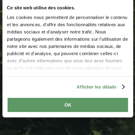
Ce site web utilise des cookies.
Barbecue place
Les cookies nous permettent de personnaliser le contenu
Berdorf Centre
et les annonces, d'offrir des fonctionnalités relatives aux
médias sociaux et d'analyser notre trafic. Nous
Maartbësch
partageons également des informations sur l'utilisation de
notre site avec nos partenaires de médias sociaux, de
Where? 5, beim Martbusch, 6550 Berdorf
publicité et d'analyse, qui peuvent combiner celles-ci
avec d'autres informations que vous leur avez fournies
ou qu'ils ont collectées lors de votre utilisation de leurs
services.
Afficher les détails
OK