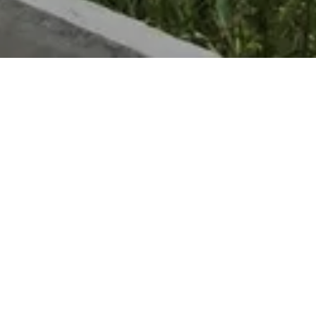
Picnic area Steenemer Bierg