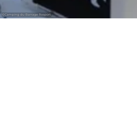
©
Camping du Barrage Rosport
Repair your bike at the campsite in
Rosport.
Camping du Barrage offers a repair station
with various tools for repairing bikes as well
as an air pump for inflating bikes, prams and
wheelchairs.