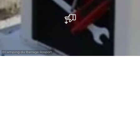
©
Camping du Barrage Rosport
Réparez votre vélo au camping de Rosport.
Le Camping du Barrage propose une station
de réparation avec différents outils pour
réparer les vélos ainsi qu'une pompe à air
pour gonfler les roues, les poussettes et les
fauteuils roulants.