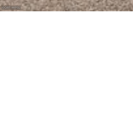
©
ORT MPSL
Orangerie
The "Prelate's Garden" was created after 1731
by Abbot Gregorius Schouppe according to
French models on the site of the former city
wall. The Orangerie was built for the
overwintering of exotic plants and was
completed in 1736, presumably according to
the plans of Leopold Durand.
The four stone pictures in the niches of the
main façade are attributed to the work of the
Würzburg sculptor Adam Ferdinand Tietz