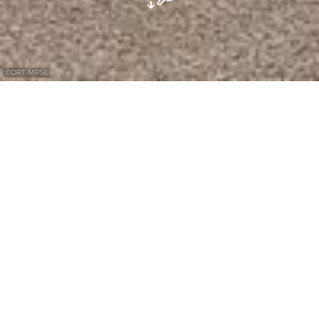
©
ORT MPSL
Orangerie
De "prelatentuin" werd na 1731 naar Frans
voorbeeld aangelegd door abt Gregorius
Schouppe op de plaats waar ooit de
stadsmuur stond. De Orangerie werd
gebouwd om exotische planten te laten
overwinteren. De Orangerie werd voltooid in
1736, vermoedelijk volgens tekeningen van
Leopold Durand.