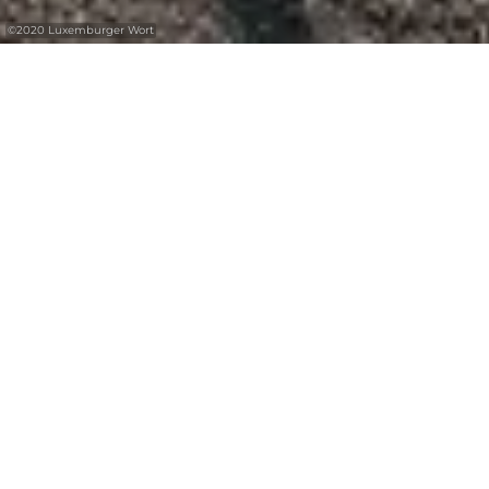
©
2020 Luxemburger Wort
Die Römische Villa von Echternach war
eine der größten römischen Villen nördlich
der Alpen.
Die Römische Villa von Echternach war eine
der größten römischen Villen nördlich der
Alpen. Dieses luxuriöse Haus bot den
Einwohnern seinerzeit ein beeindruckendes
Niveau an Komfort. Im angrenzenden
Museum wird das tägliche Leben in der
römischen Villa mit lebensgroßen Figuren
nachgestellt. Ein Film über die römische
Kultur sowie ein nachgebauter römischer