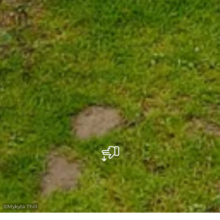
©
Mykyta Thill