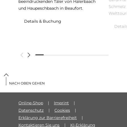
beeindruckenden Täler von Halerbaach
Schmelz 
und Haupeschbaach in Beaufort.
Welttour
Details & Buchung
Detai
NACH OBEN GEHEN
Online-Shop
Imprint
Datenschutz
Cookies
Erklärung zur Barrierefreiheit
Kontaktieren Sie uns
KI-Erklärung