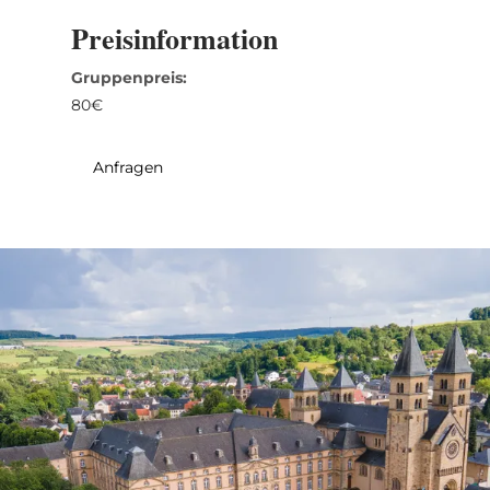
31
1
2
3
4
5
6
Preisinformation
Gruppenpreis:
Übernehmen
80€
Anfragen