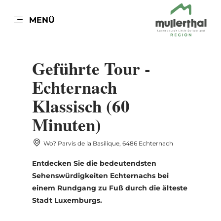
DE
MENÜ
Zum
Zur
Zur
Zum
Hauptinhalt
Suche
Navigation
Footer
DATUM AUSWÄHLEN
springen
springen
springen
springen
Geführte Tour -
Echternach
Klassisch (60
Mo
Di
Mi
Do
Fr
Sa
So
Minuten)
27
28
29
30
31
1
2
Wo? Parvis de la Basilique, 6486 Echternach
3
4
5
6
7
8
9
Entdecken Sie die bedeutendsten
10
11
12
13
14
15
16
Sehenswürdigkeiten Echternachs bei
einem Rundgang zu Fuß durch die älteste
17
18
19
20
21
22
23
Stadt Luxemburgs.
24
25
26
27
28
29
30