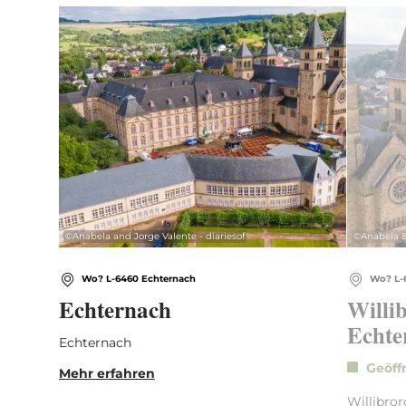
Mehr erfahren
©
Anabela and Jorge Valente - diariesof
©
Anabela &
Wo? L-6460 Echternach
Wo? L-
Echternach
Willi
Echte
Echternach
Geöff
Mehr erfahren
Willibror