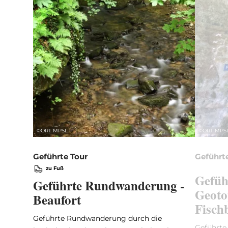
©
ORT MPSL
©
ORT MPS
Geführte Tour
Geführt
zu Fuß
Gefüh
Geführte Rundwanderung -
Geoto
Beaufort
Fisch
Geführte Rundwanderung durch die
Geführte