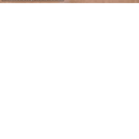
Echternach
Echternach - Abteistadt mit Charakter
Die älteste Stadt des Landes sowie
historisches und kulturelles Zentrum der
Region Müllerthal - Kleinen Luxemburger
Schweiz hat ihr mittelalterliches Ambiente
bewahrt: verwinkelte Gassen, Überreste und
Türme der alten Stadtmauer sowie ein
Marktplatz mit gotischem Stadthaus
versetzen den Besucher zurück in
vergangene Zeiten.
Im Zentrum gibt es ein Museum für