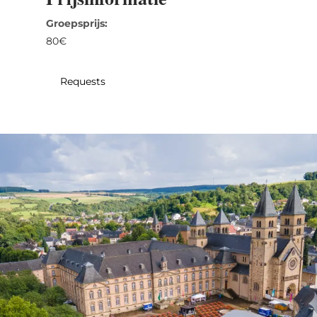
31
1
2
3
4
5
6
Groepsprijs:
80€
Nemen
Requests