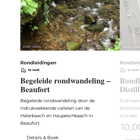
©
ORT MPSL
©
John Oes
Rondleidingen
Rondlei
te voet
te voet
Begeleide rondwandeling –
Rondl
Beaufort
Distil
Begeleide rondwandeling door de
Distilleer
indrukwekkende valleien van de
Mullertha
Halerbaach en Haupeschbaach in
schnaps
Beaufort.
10,
Details & Boek