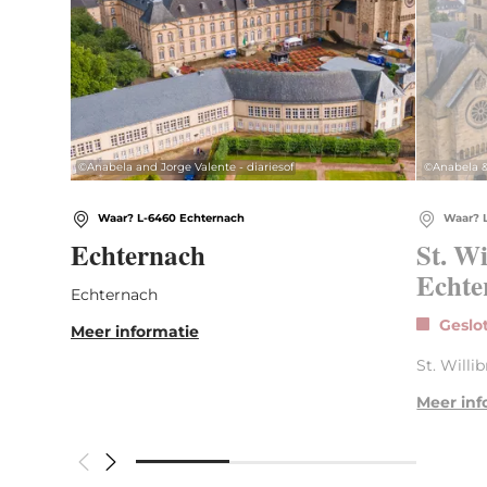
©
Anabela and Jorge Valente - diariesof
©
Anabela &
Waar? L-6460 Echternach
Waar? 
Echternach
St. Wi
Echte
Echternach
Geslo
Meer informatie
St. Willi
Meer inf