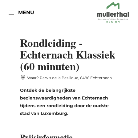
NL
MENU
Go
Go
Go
Go
to
to
to
to
DATUM AUSWÄHLEN
content
search
navi
footer
Rondleiding -
Echternach Klassiek
(60 minuten)
ma
di
wo
do
vr
za
zo
Waar? Parvis de la Basilique, 6486 Echternach
27
28
29
30
31
1
2
Ontdek de belangrijkste
3
4
5
6
7
8
9
bezienswaardigheden van Echternach
tijdens een rondleiding door de oudste
10
11
12
13
14
15
16
stad van Luxemburg.
17
18
19
20
21
22
23
24
25
26
27
28
29
30
Prijsinformatie