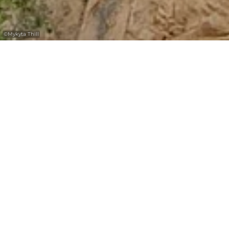
©
Mykyta Thill
Aire de jeux au parc municipal
d'Echternach
Aire de jeux située dans le parc municipal
d'Echternach. Elle est équipée d'une
balançoire, d'un toboggan, d'une balançoire à
bascule, d'un bac à sable, d'une maison de
jeu, d'un appareil de gymnastique et d'un
échafaudage à grimper.