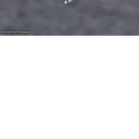
©
Sophie Margue
Avec le
gratuit
Luxembourg
Pass
Plongez dans le monde fascinant de l'eau
potable dans la Région Mullerthal.
Besoin de rafraîchir vos connaissances sur
l’eau en mode ludique ? Plongez dans le
monde fascinant du liquide vital, dans
l’Aquatower de Berdorf (hauteur : 55 m).
Le château d’eau abrite une exposition