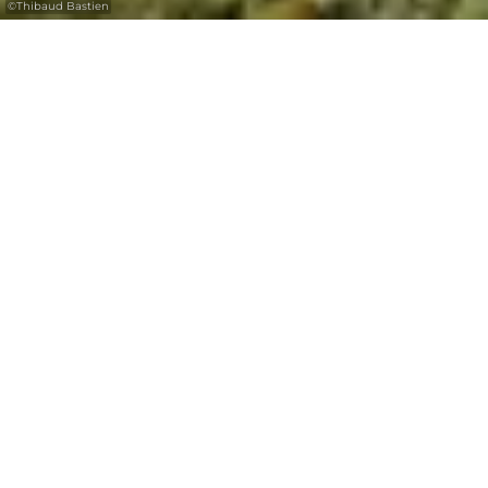
©
Thibaud Bastien
Avec le
gratuit
Luxembourg
Pass
Plongez dans l'histoire médiévale du
château de Larochette.
« Le château surplombe le pittoresque village
de Larochette, lui donnant un cachet tout
particulier. Les premières constructions sur
le site datent du 11ème siècle et sont situées
sur un promontoire en grès de Luxembourg
et dominent d’environ 50 mètres la vallée de
l’Ernz Blanche, affluent de la Sûre. Un
incendie en 1565 a réduit à l’état de ruine