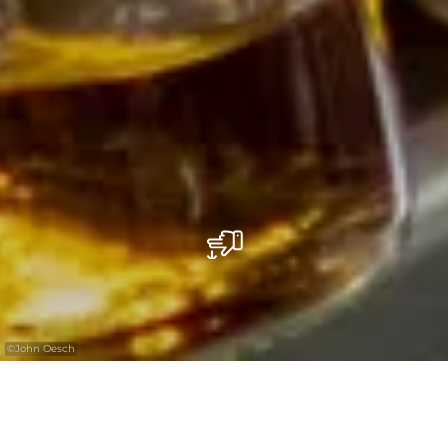
©
John Oesch