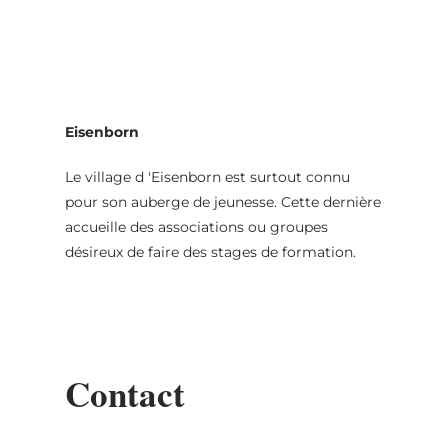
MENU
Go
Go
Go
Go
to
to
to
to
content
search
navi
footer
Eisenborn
Le village d 'Eisenborn est surtout connu
pour son auberge de jeunesse. Cette dernière
accueille des associations ou groupes
désireux de faire des stages de formation.
Contact