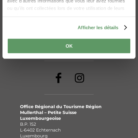
avec d'autres informations que vous leur avez fournies
ou qu'ils ont collectées lors de votre utilisation de leurs
Online-Shop
Imprint
services.
Déclaration de confidentialité
Cookies
Afficher les détails
Déclaration sur l'accessibilité
Contactez nous
OK
Déclaration relative à l’IA
Office Régional du Tourisme Région
Mullerthal – Petite Suisse
Luxembourgeoise
B.P. 152
L-6402 Echternach
Luxembourg