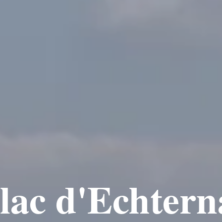
lac d'Echter