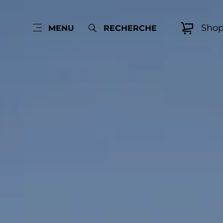
Sho
MENU
RECHERCHE