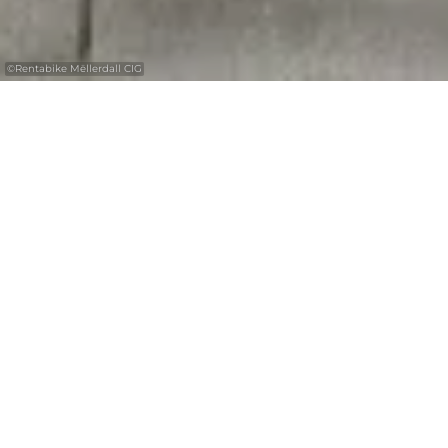
©
Rentabike Mëllerdall CIG
Avec le
30%
Luxembourg
Pass
RentaBike Mëllerdall
Découvrez la région Mullerthal – petite
Suisse luxembourgeoise – à vélo en profitant
de l’offre de location de vélos régionale
RentaBike Mëllerdall. Les vélos sont
disponibles auprès de partenaires
touristiques, qu’il s’agisse d’administrations,
de magasins ou de campings. Ils peuvent