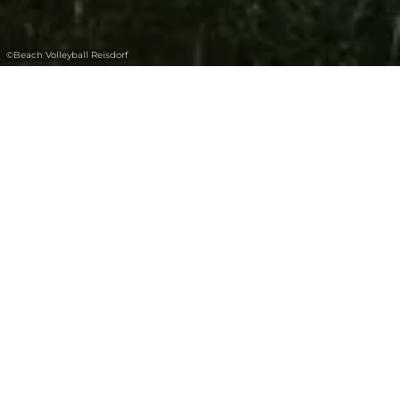
©
Beach Volleyball Reisdorf
Jouez une partie de volley-ball avec vue
sur la Sûre.
Le terrain de Beach Volley a été aménagé en
2016 et se trouve dans un bel emplacement à
côté du pont, près de la Sûre.
Heures d'ouverture