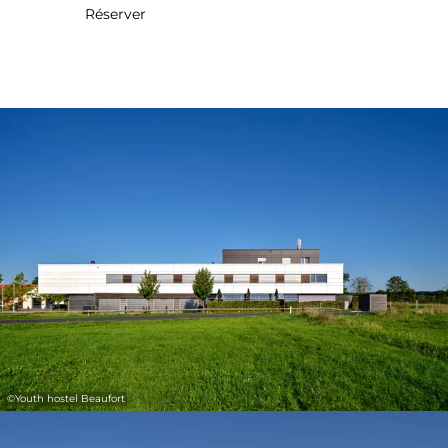
Réserver
31
1
2
3
4
5
6
Prendre
©
Youth hostel Beaufort