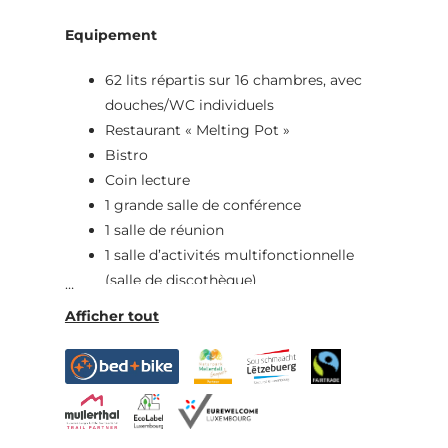
Equipement
62 lits répartis sur 16 chambres, avec
douches/WC individuels
Restaurant « Melting Pot »
Bistro
Coin lecture
1 grande salle de conférence
1 salle de réunion
1 salle d’activités multifonctionnelle
(salle de discothèque)
Wi-Fi gratuit
Ascenseur
Piste de bowling
Aire de jeux indoor
Babyfoot, air hockey, billard
Aire de jeux extérieure