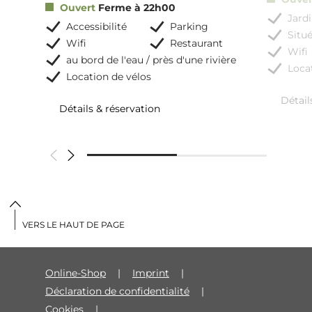
Ouvert
Ferme à 22h00
Jardi
Accessibilité
Parking
Situé
Wifi
Restaurant
Wifi
au bord de l'eau / près d'une rivière
Loca
Location de vélos
Détail
Détails & réservation
VERS LE HAUT DE PAGE
Online-Shop
Imprint
Déclaration de confidentialité
Cookies