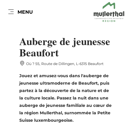
FR
MENU
Go
Go
Go
Go
to
to
to
to
DATE DE VOYAGE
TYPE DE SÉJOUR
content
search
navi
footer
Auberge de jeunesse
Beaufort
Voyageurs individuels jusqu'à 9
personnes
Où ? 55, Route de Dillingen, L-6315 Beaufort
Familles jusqu’à 9 personnes
lun
mar
mer
jeu
ven
sam
dim
Groupes à partir de 10 personnes
Jouez et amusez-vous dans l'auberge de
27
28
29
30
31
1
2
jeunesse ultramoderne de Beaufort, puis
3
4
5
6
7
8
9
Prendre
partez à la découverte de la nature et de
la culture locale. Passez la nuit dans une
10
11
12
13
14
15
16
auberge de jeunesse familiale au cœur de
la région Mullerthal, surnommée la Petite
17
18
19
20
21
22
23
Suisse luxembourgeoise.
24
25
26
27
28
29
30