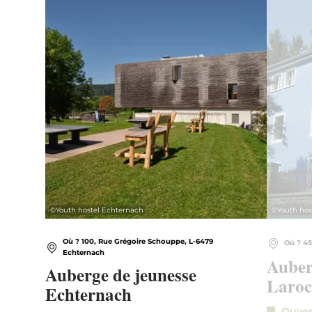
©
Youth hostel Echternach
©
Youth hos
Où ? 100, Rue Grégoire Schouppe, L-6479
Où ? 45
Echternach
Auber
Auberge de jeunesse
Laroc
Echternach
Ouve