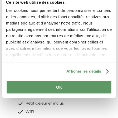
Ce site web utilise des cookies.
Bain
Les cookies nous permettent de personnaliser le contenu
Balcon / terrasse
et les annonces, d'offrir des fonctionnalités relatives aux
médias sociaux et d'analyser notre trafic. Nous
Restaurant
partageons également des informations sur l'utilisation de
Chambre non-fumeur
notre site avec nos partenaires de médias sociaux, de
Location de vélos
publicité et d'analyse, qui peuvent combiner celles-ci
avec d'autres informations que vous leur avez fournies
Salle de réunion
ou qu'ils ont collectées lors de votre utilisation de leurs
Terrain de jeux
services.
Accès en fauteuil roulant
Afficher les détails
Services
OK
Parking : gratuit
Petit-déjeuner inclus
WiFi