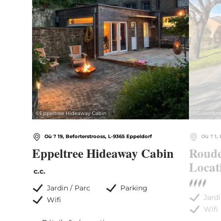
©
Eppeltree Hideaway Cabin
©
Guestfar
Où ? 19, Beforterstrooss, L-9365 Eppeldorf
Où ? 1,
Eppeltree Hideaway Cabin
Roude
Locat
c.c.
Jardin / Parc
Parking
Jardi
Wifi
Wifi