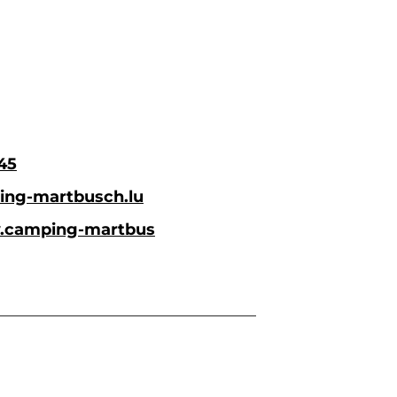
45
ng-martbusch.lu
w.camping-martbus