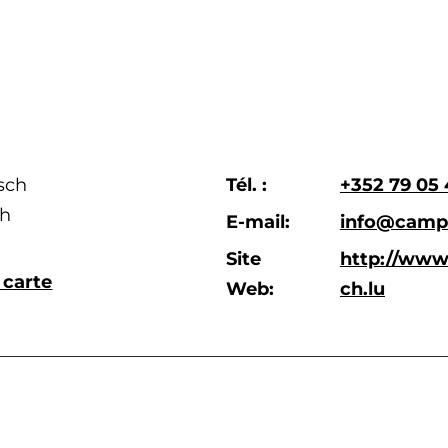
sch
Tél. :
+352 79 05 
ch
E-mail:
info@campi
Site
http://ww
 carte
Web:
ch.lu