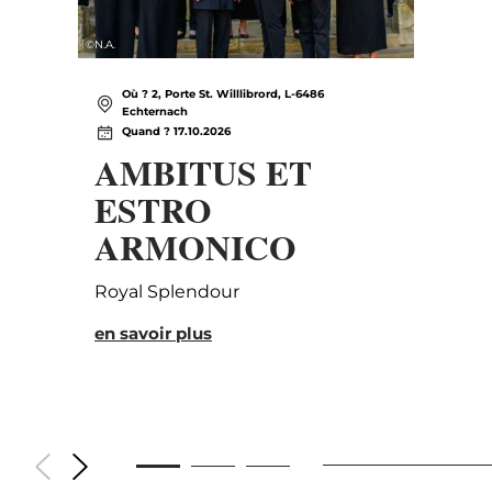
©
N.A.
Où ? 2, Porte St. Willlibrord, L-6486
Echternach
Quand ? 17.10.2026
AMBITUS ET
ESTRO
ARMONICO
Royal Splendour
en savoir plus