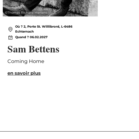
©
Thomas Richard Mertens
©
Simone
Où ? 2, Porte St. Willlibrord, L-6486
Où
Echternach
Ec
Quand ? 06.02.2027
Qu
Sam Bettens
Th
Gl
Coming Home
Or
en savoir plus
Direc
Kult
en s