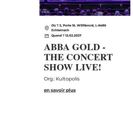
©
N.A.
Où ? 2, Porte St. Willlibrord, L-6486
Echternach
Quand ? 12.02.2027
ABBA GOLD -
THE CONCERT
SHOW LIVE!
Org.: Kultopolis
en savoir plus