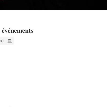
s événements
:00