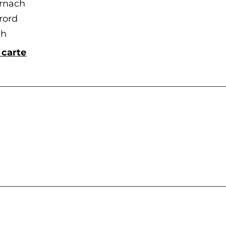
rnach
brord
ch
 carte