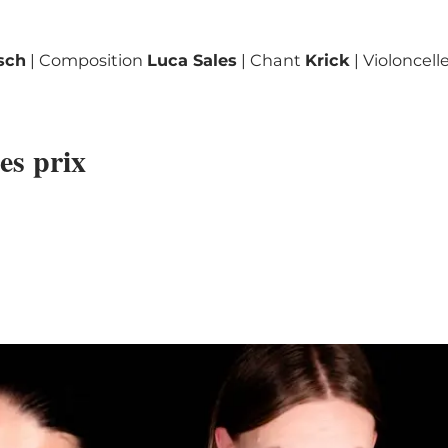
sch
| Composition
Luca Sales
| Chant
Krick
| Violoncell
es prix