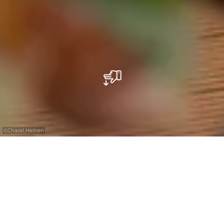
©
Charel Heinen
Manger, boire, se détendre – la Brasserie
Heringer Millen dans la localité de
Mullerthal vous souhaite la bienvenue.