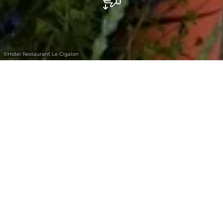
©
Hotel Restaurant Le Cigalon
Restaurant Le Cigalon
Restaurant
Le Cigalon est réputé pour sa cuisine
provençale gastronomique faite par le
patron Philippe Stoque depuis 33 ans (ancien
cuisiner de l'Oustau de Baumanière).
Pour vos repas de famille (par exemple pour
un banquet, un anniversaire, un mariage, une
communion...), le restaurant peut accueillir