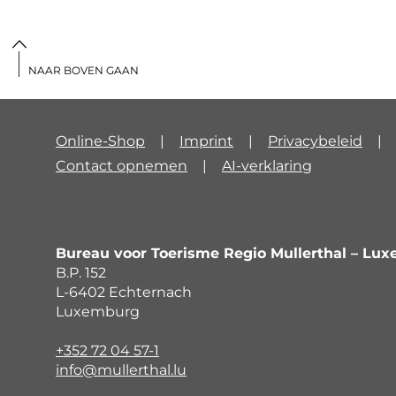
NAAR BOVEN GAAN
Online-Shop
Imprint
Privacybeleid
Contact opnemen
AI-verklaring
Bureau voor Toerisme Regio Mullerthal – Lux
B.P. 152
L-6402 Echternach
Luxemburg
+352 72 04 57-1
info@mullerthal.lu