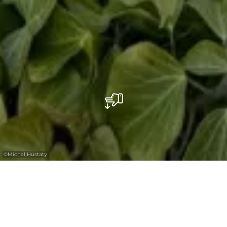
©
Michal Hustaty
Kasteel Bourglinster werd gebouwd in de
12e eeuw en in 1968 verworven door de