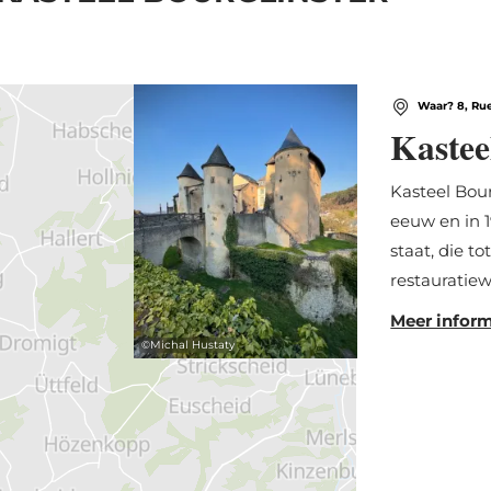
Waar? 8, Rue
Kastee
Kasteel Bou
eeuw en in 
staat, die to
restauratiew
Meer inform
©
Michal Hustaty