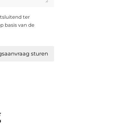
sluitend ter
p basis van de
gsaanvraag sturen
g