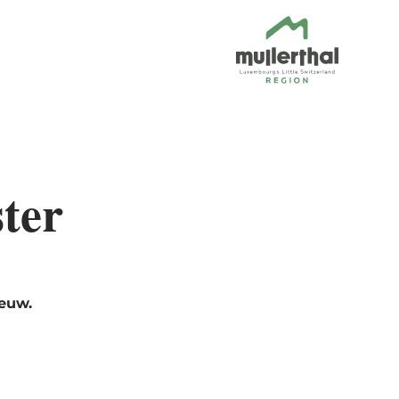
ster
eeuw.