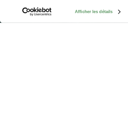
Afficher les détails
Speelplaats - Um Railand
0-3 jaar