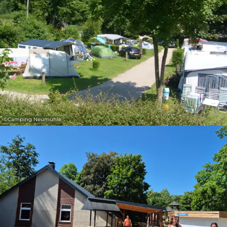
31
1
2
3
4
5
6
Nemen
©
Camping Neumühle