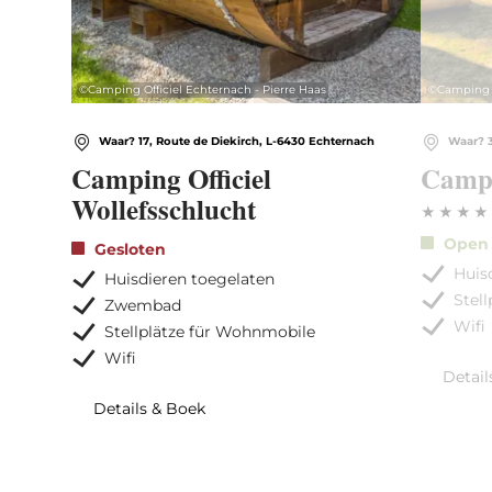
©
Camping Officiel Echternach - Pierre Haas
©
Camping 
Waar? 17, Route de Diekirch, L-6430 Echternach
Waar? 3
Camping Officiel
Camp
Wollefsschlucht
Ope
Gesloten
Huis
Huisdieren toegelaten
Stel
Zwembad
Wifi
Stellplätze für Wohnmobile
Wifi
Detail
Details & Boek