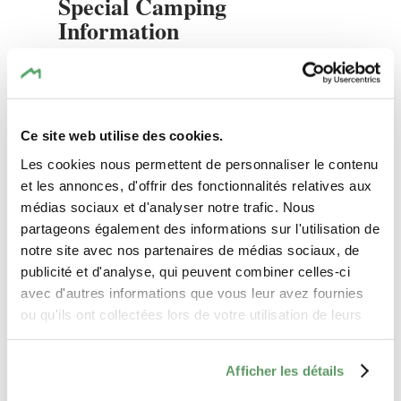
Special Camping
Information
Enkele wascabines
Afvoerplaats voor campingtoiletten
Grijs waterafvoer voor caravans
Ce site web utilise des cookies.
Sanitaire voorzieningen, douches
Les cookies nous permettent de personnaliser le contenu
inbegrepen
et les annonces, d'offrir des fonctionnalités relatives aux
Langdurige standplaatsen
médias sociaux et d'analyser notre trafic. Nous
Rustige zone
partageons également des informations sur l'utilisation de
notre site avec nos partenaires de médias sociaux, de
Schaduwrijke plaatsen
publicité et d'analyse, qui peuvent combiner celles-ci
Kampeerplaatsen voor campers
avec d'autres informations que vous leur avez fournies
Stroomaansluiting inbegrepen
ou qu'ils ont collectées lors de votre utilisation de leurs
services.
Services
Afficher les détails