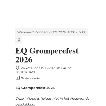
MENU
Go
Go
Go
Go
to
to
to
to
content
search
navi
footer
Wanneer? Zondag 27.09.2026
11:00 - 17:00
EQ Gromperefest
2026
Waar? PLACE DU MARCHE, L-6460
ECHTERNACH
Gastronomie
EQ Gromperefest 2026
Deze inhoud is helaas niet in het Nederlands
beschikbaar.