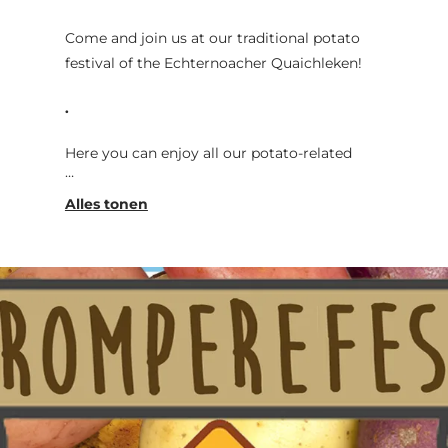
Come and join us at our traditional potato
festival of the Echternoacher Quaichleken!
.
Here you can enjoy all our potato-related
specialties:
.
Homemade potato cakes with apple
compote, homemade fries with dip and
guacamole, delicious mashed potatoes with
sausages or grilled meats, potato liqueur or
just a cold beer, you'll find it all here!
Are you hungry now? Or is your mouth
watering? Then take the 27th of September