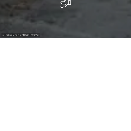
©
Restaurant Hotel Meyer
Restaurant Meyer
Het restaurant
Het keukenteam zorgt in beide restaurants
voor een vernieuwende Franse keuken, maar
ook voor streekgerechten. Elke fijnproever
zal tevreden zijn.
De verfijnde Franse keuken in dit charmante