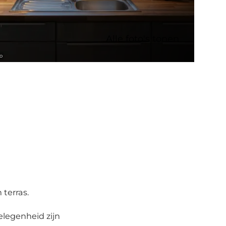
Alle foto's tonen
o
 terras.
elegenheid zijn