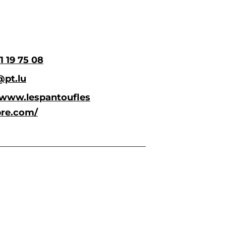
1 19 75 08
@pt.lu
/www.lespantoufles
pre.com/