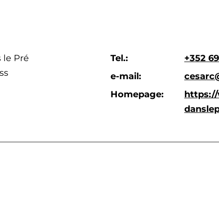
 le Pré
Tel.:
+352 69
ss
e-mail:
cesarc
Homepage:
https:/
dansle