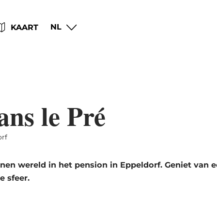
Go
Go
Go
Go
NL
KAART
to
to
to
to
content
search
navi
footer
ans le Pré
rf
nen wereld in het pension in Eppeldorf. Geniet van 
e sfeer.