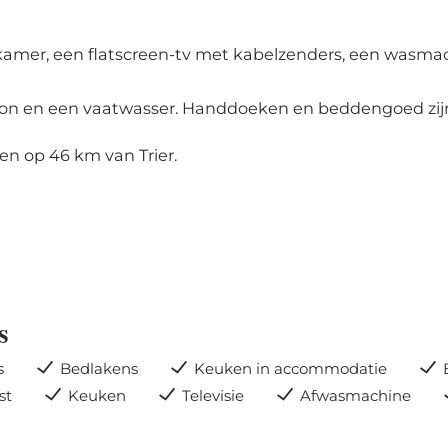
kamer, een flatscreen-tv met kabelzenders, een wasma
ron en een vaatwasser. Handdoeken en beddengoed zij
n op 46 km van Trier.
s
s
Bedlakens
Keuken in accommodatie
st
Keuken
Televisie
Afwasmachine