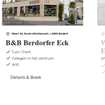
©
B&B Berdorfer Eck
©
Syn
Waar? 53, Route d'Echternach, L-6550 Berdorf
B&B Berdorfer Eck
W
E
Tuin / Park
Gelegen in het centrum
Wifi
Details & Boek