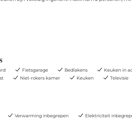
s
ard
Fietsgarage
Bedlakens
Keuken in 
st
Niet-rokers kamer
Keuken
Televisie
Verwarming inbegrepen
Elektriciteit inbegre