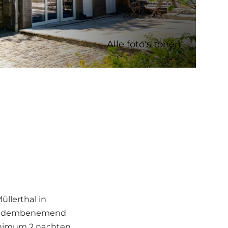
Alle foto's tonen
llerthal in
en adembenemend
minimum 2 nachten