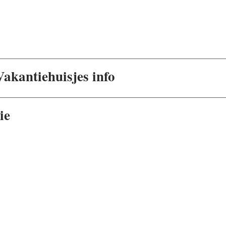
akantiehuisjes info
ie