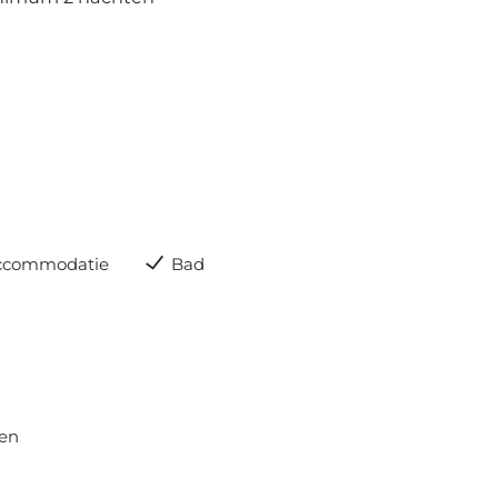
accommodatie
Bad
pen