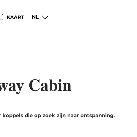
Go
Go
Go
Go
NL
KAART
to
to
to
to
content
search
navi
footer
away Cabin
 koppels die op zoek zijn naar ontspanning.