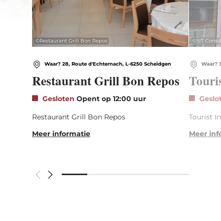
©
Restaurant Grill Bon Repos
©
SIT Consd
Waar? 28, Route d'Echternach, L-6250 Scheidgen
Waar? 3
Restaurant Grill Bon Repos
Touri
Gesloten
Opent op 12:00 uur
Geslo
Restaurant Grill Bon Repos
Tourist I
Meer informatie
Meer inf