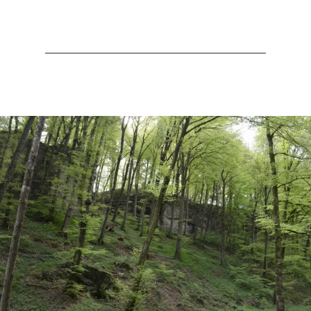
1 km. In het dorp Mullerthal bevelen we een
pauze bij het Touristcenter Heringer Millen
aan, waar u gratis wandelkleding kunt
uitlenen. Dan gaat het via Consdorf terug
naar Scheidgen.