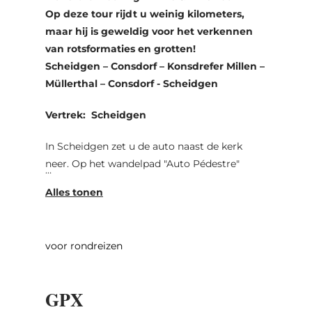
Op deze tour rijdt u weinig kilometers,
maar hij is geweldig voor het verkennen
van rotsformaties en grotten!
Scheidgen – Consdorf – Konsdrefer Millen –
Müllerthal – Consdorf - Scheidgen
Vertrek: Scheidgen
In Scheidgen zet u de auto naast de kerk
neer. Op het wandelpad "Auto Pédestre"
(blauwe driehoek op een witte achtergrond)
gaat het naar de rotsformaties Dachselee en
Härgottskapp. Na het verlaten van het
bos, loopt u rechtsaf naar de parkeerplaats.
voor rondreizen
Lengte van de wandeling: 3 km; Wandeltijd:
50 minuten. We rijden verder door Consdorf
richting Mullerthal. Op de parkeerplaats
GPX
Consdorfer Millen de auto weer laten staan,