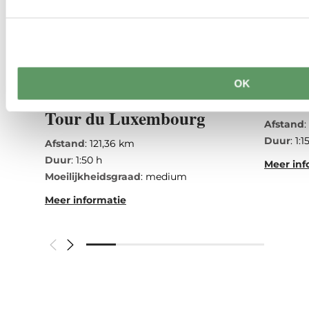
©
Tom Barnich, Tom Barnich
©
ORT MPSL
OK
Mullerthal Tour - Grand
Large
Tour du Luxembourg
Afstand
Duur
: 1:1
Afstand
: 121,36 km
Duur
: 1:50 h
Meer inf
Moeilijkheidsgraad
: medium
Meer informatie