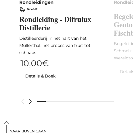
Rondleidingen
Rondlei
te voet
Begel
Rondleiding - Difrulux
Geoto
Distillerie
Fisch
Distilleerderij in het hart van het
Begeleid
Mullerthal: het proces van fruit tot
Schmelz 
schnaps
Wereldto
10,00€
Detail
Details & Boek
NAAR BOVEN GAAN