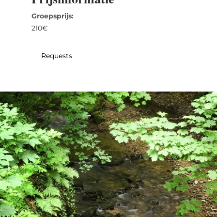
31
1
2
3
4
5
6
Groepsprijs:
210€
Nemen
Requests