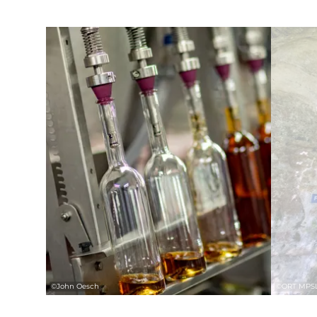
Details & Boek
©
John Oesch
©
ORT MPS