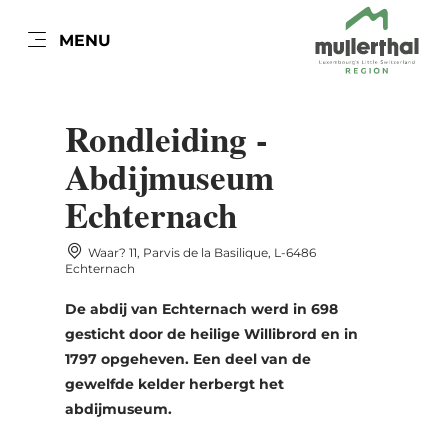
NL
MENU
Go
Go
Go
Go
to
to
to
to
DATUM AUSWÄHLEN
content
search
navi
footer
Rondleiding -
Abdijmuseum
Echternach
ma
di
wo
do
vr
za
zo
Waar? 11, Parvis de la Basilique, L-6486
27
28
29
30
31
1
2
Echternach
3
4
5
6
7
8
9
De abdij van Echternach werd in 698
gesticht door de heilige Willibrord en in
10
11
12
13
14
15
16
1797 opgeheven. Een deel van de
17
18
19
20
21
22
23
gewelfde kelder herbergt het
abdijmuseum.
24
25
26
27
28
29
30