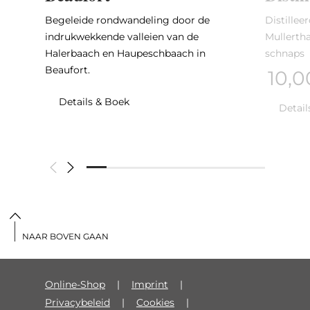
Begeleide rondwandeling door de
Distilleer
indrukwekkende valleien van de
Mullertha
Halerbaach en Haupeschbaach in
schnaps
Beaufort.
10,
Details & Boek
Detail
NAAR BOVEN GAAN
Online-Shop
Imprint
Privacybeleid
Cookies