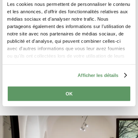
Les cookies nous permettent de personnaliser le contenu
et les annonces, d'offrir des fonctionnalités relatives aux
médias sociaux et d'analyser notre trafic. Nous
Ik ga ermee akkoord dat de gegevens die
partageons également des informations sur l'utilisation de
met dit formulier worden verzonden
notre site avec nos partenaires de médias sociaux, de
uitsluitend ter verwerking van mijn
publicité et d'analyse, qui peuvent combiner celles-ci
aanvraag worden gebruikt. De gegevens
avec d'autres informations que vous leur avez fournies
worden verwerkt op basis van de
ou qu'ils ont collectées lors de votre utilisation de leurs
privacyverklaring
. *
services.
Afficher les détails
Reserveringsaanvraag sturen
OK