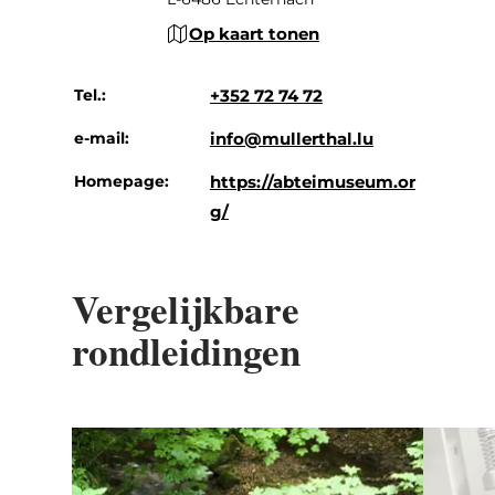
Op kaart tonen
Tel.:
+352 72 74 72
e-mail:
info@mullerthal.lu
Homepage:
https://abteimuseum.or
g/
Vergelijkbare
rondleidingen
Details & Boek