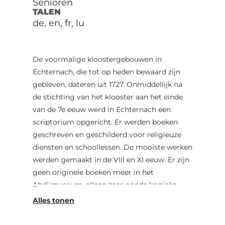
Senioren
TALEN
de, en, fr, lu
De voormalige kloostergebouwen in
Echternach, die tot op heden bewaard zijn
gebleven, dateren uit 1727. Onmiddellijk na
de stichting van het klooster aan het einde
van de 7e eeuw werd in Echternach een
scriptorium opgericht. Er werden boeken
geschreven en geschilderd voor religieuze
diensten en schoollessen. De mooiste werken
werden gemaakt in de VIII en XI eeuw. Er zijn
geen originele boeken meer in het
Abdijmuseum, alleen zeer goede kopieën,
ook wel facsimile's genoemd.
Het Abdijmuseum biedt een blik op enkele