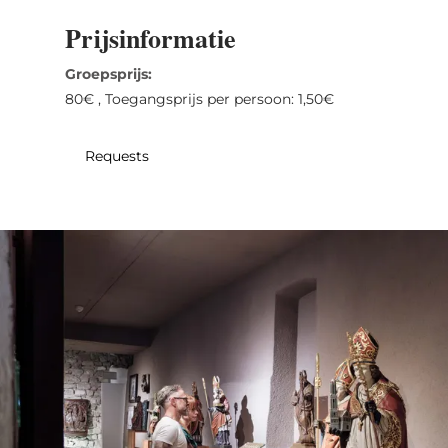
31
1
2
3
4
5
6
Prijsinformatie
Nemen
Groepsprijs:
80€ , Toegangsprijs per persoon: 1,50€
Requests