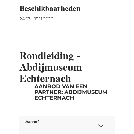
pagina's van de geschiedenis van
Beschikbaarheden
Echternach, de Romeinse villa, facsimile's
24.03 - 15.11.2026
van de werken van het kloosterscriptorium,
het leven en de devotie van de heilige
Willibrord, archeologische overblijfselen.
Rondleiding -
Abdijmuseum
Echternach
AANBOD VAN EEN
PARTNER: ABDIJMUSEUM
ECHTERNACH
Aanhef