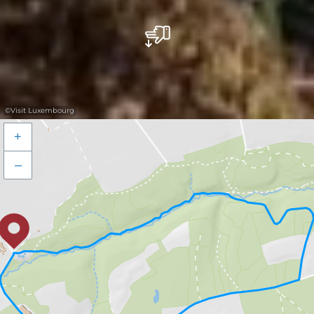
©
Visit Luxembourg
+
–