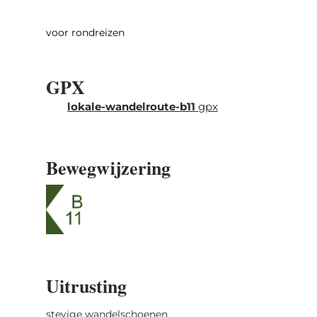
Lee is een door mensen gemaakte grot. Daar
werden vroeger molenstenen uit de rotsen
voor rondreizen
gebroken.
De rest van de weg gaat eerst door het bos
GPX
en dan over een verharde veldweg terug naar
lokale-wandelroute-b11
gpx
het startpunt.
Bewegwijzering
Uitrusting
stevige wandelschoenen