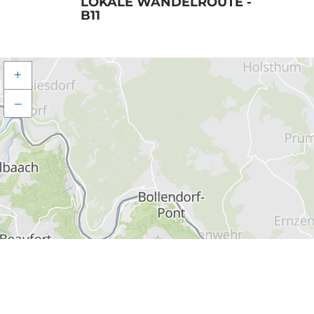
LOKALE WANDELROUTE -
B11
+
–