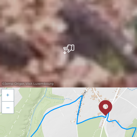
©
Jemp Origer, Visit Luxembourg
+
–