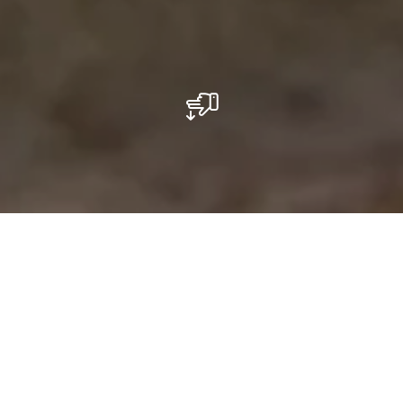
Heerlijke vlierbessenproducten en
streekvlees uit Heffingen.
Producten