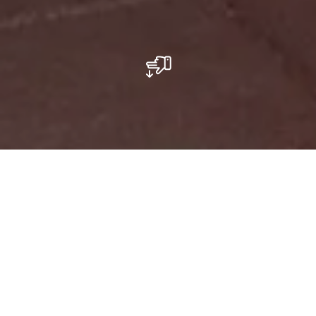
Aires de jeux du Camping "Auf Kengert"
Au Camping « Auf Kengert » vous trouverez
une grande aire de jeux sur sable de mer, où
vos enfants pourront laisser libre jeu à leur
imagination, pendant que vous vous reposez