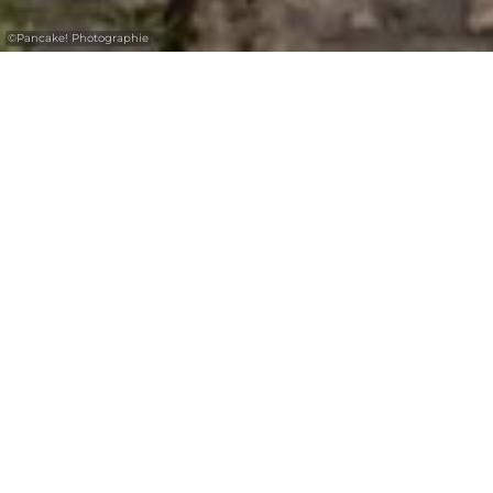
©
Pancake! Photographie
Chapelle de Girsterklaus
La chapelle de Girsterklaus date du XIVe
siècle, mais est érigée sur des fondements
plus anciens. C'est le plus ancien lieu de
pèlerinage marial du Grand-Duché.
L'intérieur avec ses vestiges de fresques est
tout à fait remarquable.