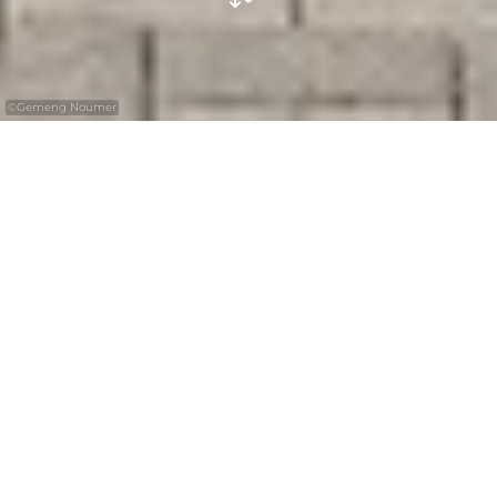
©
Gemeng Noumer
Le monument a été érigé à la mémoire
des onze victimes de guerre de la
commune de Nommern.
Le monument est l'œuvre des artistes Marie-
Josée Kerschen et Willem J.A. Bouter de
Vianden et a été réalisé en 1993 à la demande
de l'administration communale de
Nommern.