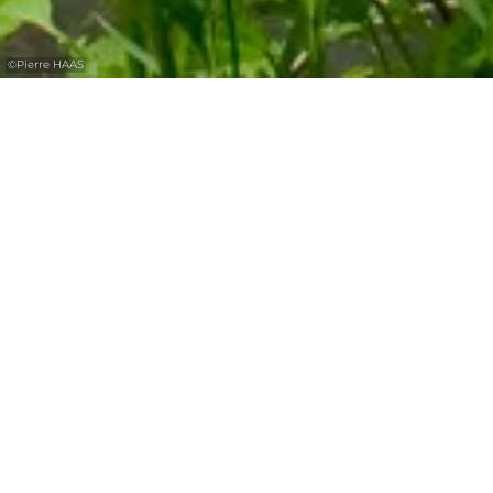
©
Pierre HAAS
Zone Natura 2000 - Vallée de la Basse Sûre
À l'est de la Région Mullerthal - Petite Suisse
Luxembourgeoise se trouve la vallée de la
Basse Sûre qui s'étend d'Echternach à
Wasserbillig et s’etend également sur une
partie du plateau. 87% de la forêt abrite des
arbres à feuilles caduques, avec des méliques
uniflores et muguets et hêtres. 46% de cette
superficie est utilisée pour l'agriculture.