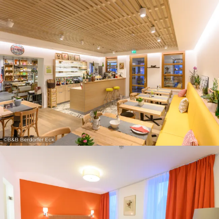
31
1
2
3
4
5
6
Prendre
©
B&B Berdorfer Eck