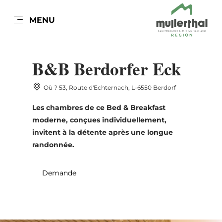
FR
MENU
Go
Go
Go
Go
to
to
to
to
DATUM AUSWÄHLEN
GÄSTE
content
search
navi
footer
B&B Berdorfer Eck
Nombre de visiteurs
Où ? 53, Route d'Echternach, L-6550 Berdorf
Nombre d'adultes
Les chambres de ce Bed & Breakfast
lun
mar
mer
jeu
ven
sam
dim
moderne, conçues individuellement,
27
28
29
30
31
1
2
invitent à la détente après une longue
Nombre d'enfants
randonnée.
3
4
5
6
7
8
9
10
11
12
13
14
15
16
Demande
Prendre
17
18
19
20
21
22
23
24
25
26
27
28
29
30