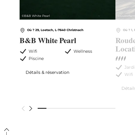
©
B&B White Pearl
©
Guestfar
Où ? 29, Loetsch, L-7640 Christnach
Où ? 1,
B&B White Pearl
Roude
Locat
Wifi
Wellness
Piscine
Jardi
Détails & réservation
Wifi
Détail